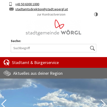
Hauptinhalt
Telefon
+43 50 6300 1000
Kurztaste
E-
stadtamtsdirektion
stadt.woergl.at
1
Mail
zur Kontrastversion
Suche:
Suche
Stadtamt & Bürgerservice
Aktuelles aus deiner Region