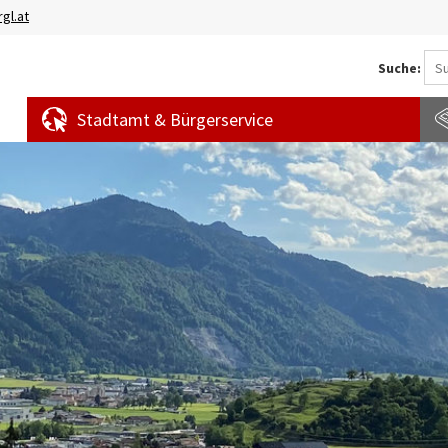
gl.at
Suche:
Stadtamt & Bürgerservice
Aktuelles
Amtstafel
S
News
f
Veranstaltungen
E
Bürgermeldungen