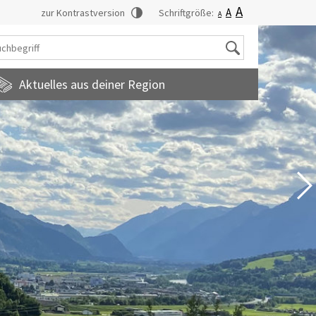
A
A
zur Kontrastversion
Schriftgröße:
A
Suche
Aktuelles aus deiner Region
tadtmagazin
amilienfreundlichegemeinde
uropainformationen