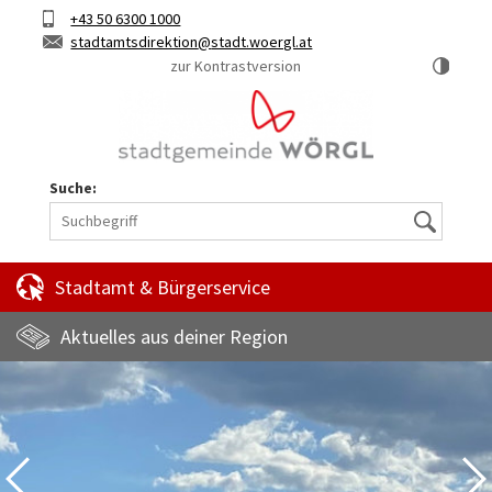
Hauptinhalt
Telefon
+43 50 6300 1000
Kurztaste
E-
stadtamtsdirektion
stadt.woergl.at
1
Mail
zur Kontrastversion
Suche:
Suche
Stadtamt & Bürgerservice
Aktuelles aus deiner Region