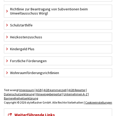
Richtlinie zur Beantragung von Subventionen beim
Umweltausschuss Wörgl
Schulstarthilfe
Heizkostenzuschuss
Kindergeld Plus
Forstliche Förderungen
Wohnraumförderungsrichtlinien
Test woergl
Impressum
|
AGB
|
AGB kommerziell
|
AGB Reporter
|
Datenschutzerklärung
|
Hinweisgeberportal
|
Unternehmen A-Z
|
Barrierefreiheitserklärung
Copyright © 2026 styleflasher GmbH. Alle Rechte Vorbehalten |
Cookieeinstellungen
Weiterführende Links