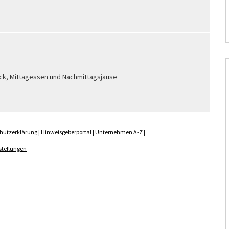
ück, Mittagessen und Nachmittagsjause
hutzerklärung
|
Hinweisgeberportal
|
Unternehmen A-Z
|
stellungen