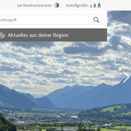
A
A
zur Kontrastversion
Schriftgröße:
A
Suche
Aktuelles aus deiner Region
tadtmagazin
amilienfreundlichegemeinde
uropainformationen