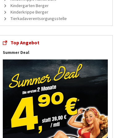
Kindergarten Berger
Kinderkrippe Berger
Tierkadaverentsorgungsstelle
Top Angebot
Summer Deal