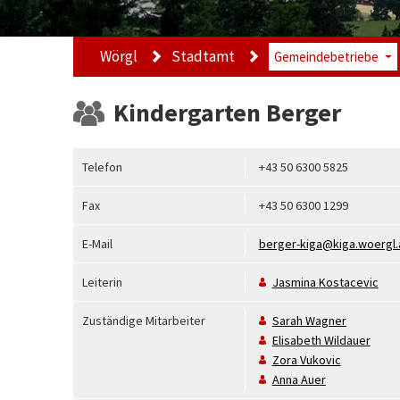
Wörgl
Stadtamt
Gemeindebetriebe
Kindergarten Berger
Telefon
+43 50 6300 5825
Fax
+43 50 6300 1299
E-Mail
berger-kiga@kiga.woergl.
Leiterin
Jasmina
Kostacevic
Zuständige Mitarbeiter
Sarah
Wagner
Elisabeth
Wildauer
Zora
Vukovic
Anna
Auer