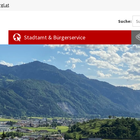
gl.at
Suche:
Stadtamt & Bürgerservice
Aktuelles
Amtstafel
S
News
f
Veranstaltungen
E
Bürgermeldungen