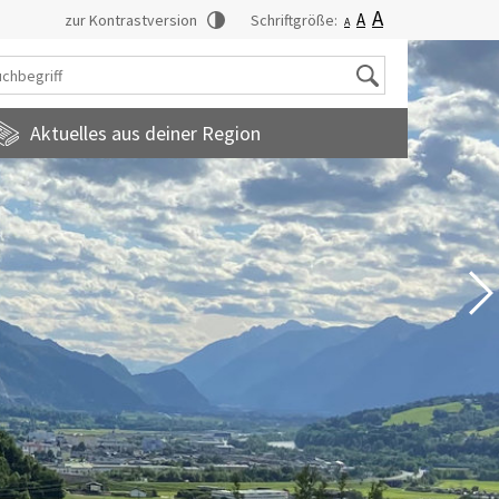
A
A
zur Kontrastversion
Schriftgröße:
A
Suche
Aktuelles aus deiner Region
tadtmagazin
amilienfreundlichegemeinde
uropainformationen