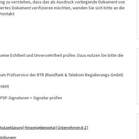
igung zu verstehen, dass das als Ausdruck vorliegende Dokument von
iertes Dokument verifizieren möchten, wenden Sie sich bitte an die
Kontakt:
eine Echtheit und Unversehrtheit prüfen. Dazu nutzen Sie bitte die
ter zum Prüfservice der RTR (Rundfunk & Telekom Regulierungs-GmbH)
GmbH)
 PDF-Signaturen > Signatur prüfen
hutzerklärung
|
Hinweisgeberportal
|
Unternehmen A-Z
|
stellungen