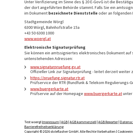
Unter Verifizierung im Sinne des § 20 E-GovG ist die Bestät
der dort angeführten Behörde stammt. Falls Sie ein amtssign
im Dokument
bezeichnete Dienststelle
oder an folgenden 
Stadtgemeinde Wörgl
6300 Wörgl, Bahnhofstraße 15a
+43 50 6300 1000
www.woergl.at
Elektronische Signaturprüfung
Sie können ein amtssigniertes elektronisches Dokument auf s
untenstehenden Adressen:
www.signaturpruefung.gv.at
Offizieller Link zur Signaturprüfung - leitet derzeit wei
https://pruefung.signatur.rtr.at
Prüfservice der RTR (Rundfunk & Telekom Regulierungs-
www.buergerkarte.at
Prüfservie auf der Homepage
www.buergerkarte.at
unter
Test woergl
Impressum
|
AGB
|
AGB kommerziell
|
AGB Reporter
|
Datensc
Barrierefreiheitserklärung
Copyright © 2026 styleflasher GmbH. Alle Rechte Vorbehalten |
Cookieein