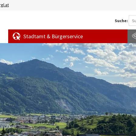
gl.at
Suche:
Stadtamt & Bürgerservice
Aktuelles
Amtstafel
S
News
f
Veranstaltungen
E
Bürgermeldungen