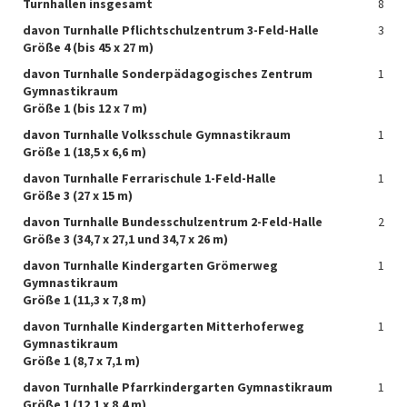
Turnhallen insgesamt
8
davon Turnhalle Pflichtschulzentrum 3-Feld-Halle
3
Größe 4 (bis 45 x 27 m)
davon Turnhalle Sonderpädagogisches Zentrum
1
Gymnastikraum
Größe 1 (bis 12 x 7 m)
davon Turnhalle Volksschule Gymnastikraum
1
Größe 1 (18,5 x 6,6 m)
davon Turnhalle Ferrarischule 1-Feld-Halle
1
Größe 3 (27 x 15 m)
davon Turnhalle Bundesschulzentrum 2-Feld-Halle
2
Größe 3 (34,7 x 27,1 und 34,7 x 26 m)
davon Turnhalle Kindergarten Grömerweg
1
Gymnastikraum
Größe 1 (11,3 x 7,8 m)
davon Turnhalle Kindergarten Mitterhoferweg
1
Gymnastikraum
Größe 1 (8,7 x 7,1 m)
davon Turnhalle Pfarrkindergarten Gymnastikraum
1
Größe 1 (12,1 x 8,4 m)