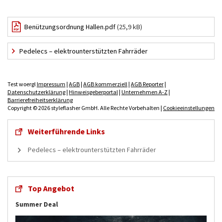
Benützungsordnung Hallen.pdf
(25,9 kB)
Pedelecs – elektrounterstützten Fahrräder
Test woergl
Impressum
|
AGB
|
AGB kommerziell
|
AGB Reporter
|
Datenschutzerklärung
|
Hinweisgeberportal
|
Unternehmen A-Z
|
Barrierefreiheitserklärung
Copyright © 2026 styleflasher GmbH. Alle Rechte Vorbehalten |
Cookieeinstellungen
Weiterführende Links
Pedelecs – elektrounterstützten Fahrräder
Top Angebot
Summer Deal