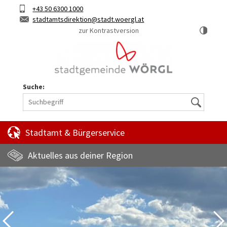
Hauptinhalt
Telefon
+43 50 6300 1000
Kurztaste
E-
stadtamtsdirektion
stadt.woergl.at
1
Mail
zur Kontrastversion
Suche:
Suche
Stadtamt & Bürgerservice
Aktuelles aus deiner Region