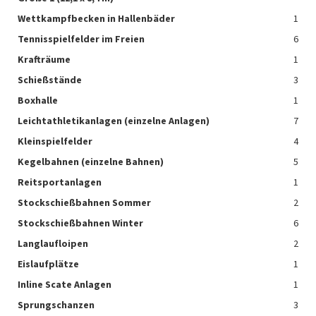
Wettkampfbecken in Hallenbäder
1
Tennisspielfelder im Freien
6
Krafträume
1
Schießstände
3
Boxhalle
1
Leichtathletikanlagen (einzelne Anlagen)
7
Kleinspielfelder
4
Kegelbahnen (einzelne Bahnen)
5
Reitsportanlagen
1
Stockschießbahnen Sommer
2
Stockschießbahnen Winter
6
Langlaufloipen
2
Eislaufplätze
1
Inline Scate Anlagen
1
Sprungschanzen
3