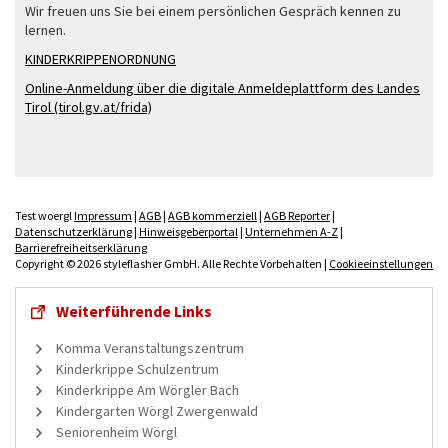
Wir freuen uns Sie bei einem persönlichen Gespräch kennen zu
lernen.
KINDERKRIPPENORDNUNG
Online-Anmeldung über die digitale Anmeldeplattform des Landes
Tirol (tirol.gv.at/frida)
Test woergl
Impressum
|
AGB
|
AGB kommerziell
|
AGB Reporter
|
Datenschutzerklärung
|
Hinweisgeberportal
|
Unternehmen A-Z
|
Barrierefreiheitserklärung
Copyright © 2026 styleflasher GmbH. Alle Rechte Vorbehalten |
Cookieeinstellungen
Weiterführende Links
Komma Veranstaltungszentrum
Kinderkrippe Schulzentrum
Kinderkrippe Am Wörgler Bach
Kindergarten Wörgl Zwergenwald
Seniorenheim Wörgl