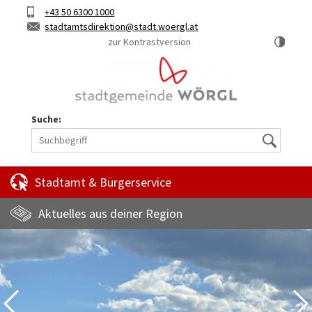
Hauptinhalt
Telefon
+43 50 6300 1000
Kurztaste
E-
stadtamtsdirektion
stadt.woergl.at
1
Mail
zur Kontrastversion
Suche:
Suche
Stadtamt & Bürgerservice
Aktuelles aus deiner Region