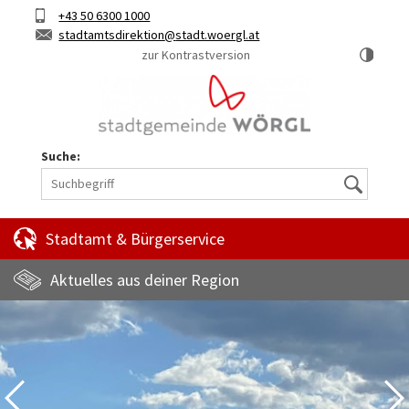
Hauptinhalt
Telefon
+43 50 6300 1000
Kurztaste
E-
stadtamtsdirektion
stadt.woergl.at
1
Mail
zur Kontrastversion
Suche:
Suche
Stadtamt & Bürgerservice
Aktuelles aus deiner Region