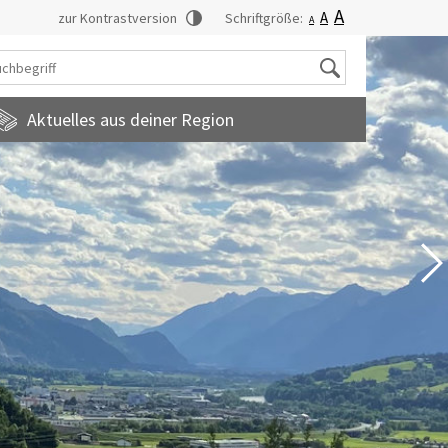
A
A
zur Kontrastversion
Schriftgröße:
A
Suche
Aktuelles aus deiner Region
tadtmagazin
amilienfreundlichegemeinde
uropainformationen