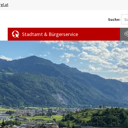
gl.at
Suche:
Stadtamt & Bürgerservice
Aktuelles
Amtstafel
S
News
f
Veranstaltungen
E
Bürgermeldungen