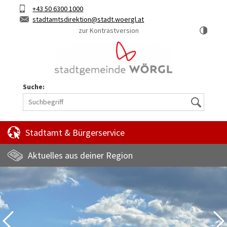
Hauptinhalt
Telefon
+43 50 6300 1000
Kurztaste
E-
stadtamtsdirektion
stadt.woergl.at
1
Mail
zur Kontrastversion
Suche:
Suche
Stadtamt & Bürgerservice
Aktuelles aus deiner Region