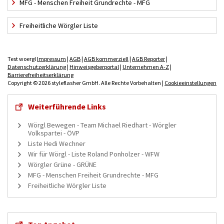
MFG - Menschen Freiheit Grundrechte - MFG
Freiheitliche Wörgler Liste
Test woergl
Impressum
|
AGB
|
AGB kommerziell
|
AGB Reporter
|
Datenschutzerklärung
|
Hinweisgeberportal
|
Unternehmen A-Z
|
Barrierefreiheitserklärung
Copyright © 2026 styleflasher GmbH. Alle Rechte Vorbehalten |
Cookieeinstellungen
Weiterführende Links
Wörgl Bewegen - Team Michael Riedhart - Wörgler
Volkspartei - ÖVP
Liste Hedi Wechner
Wir für Wörgl - Liste Roland Ponholzer - WFW
Wörgler Grüne - GRÜNE
MFG - Menschen Freiheit Grundrechte - MFG
Freiheitliche Wörgler Liste