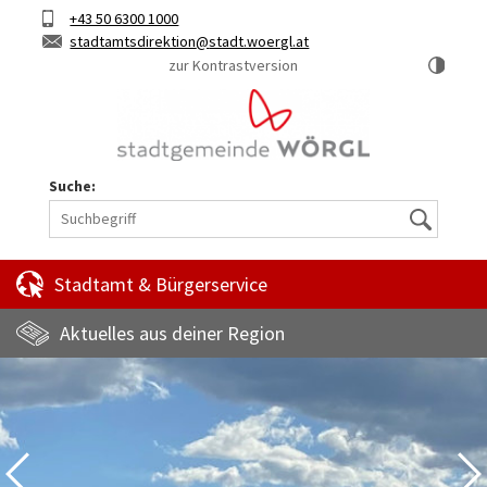
Hauptinhalt
Telefon
+43 50 6300 1000
Kurztaste
E-
stadtamtsdirektion
stadt.woergl.at
1
Mail
zur Kontrastversion
Suche:
Suche
Stadtamt & Bürgerservice
Aktuelles aus deiner Region