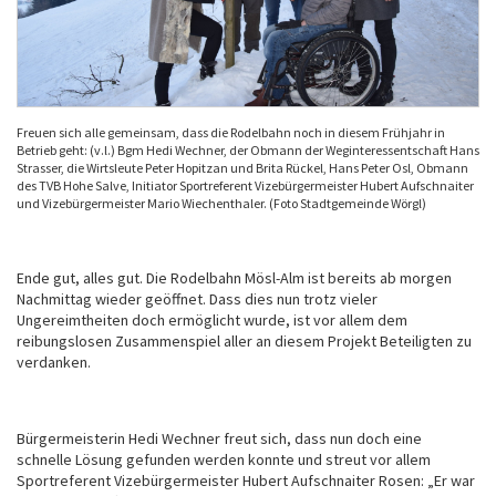
Freuen sich alle gemeinsam, dass die Rodelbahn noch in diesem Frühjahr in
Betrieb geht: (v.l.) Bgm Hedi Wechner, der Obmann der Weginteressentschaft Hans
Strasser, die Wirtsleute Peter Hopitzan und Brita Rückel, Hans Peter Osl, Obmann
des TVB Hohe Salve, Initiator Sportreferent Vizebürgermeister Hubert Aufschnaiter
und Vizebürgermeister Mario Wiechenthaler. (Foto Stadtgemeinde Wörgl)
Ende gut, alles gut. Die Rodelbahn Mösl-Alm ist bereits ab morgen
Nachmittag wieder geöffnet. Dass dies nun trotz vieler
Ungereimtheiten doch ermöglicht wurde, ist vor allem dem
reibungslosen Zusammenspiel aller an diesem Projekt Beteiligten zu
verdanken.
Bürgermeisterin Hedi Wechner freut sich, dass nun doch eine
schnelle Lösung gefunden werden konnte und streut vor allem
Sportreferent Vizebürgermeister Hubert Aufschnaiter Rosen: „Er war