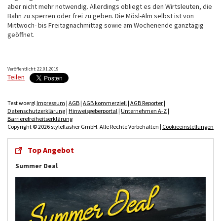
aber nicht mehr notwendig. Allerdings obliegt es den Wirtsleuten, die
Bahn zu sperren oder frei zu geben. Die Mösl-Alm selbst ist von
Mittwoch- bis Freitagnachmittag sowie am Wochenende ganztägig
geöffnet.
Veröffentlicht: 22.01.2019
Teilen
Test woergl
Impressum
|
AGB
|
AGB kommerziell
|
AGB Reporter
|
Datenschutzerklärung
|
Hinweisgeberportal
|
Unternehmen A-Z
|
Barrierefreiheitserklärung
Copyright © 2026 styleflasher GmbH. Alle Rechte Vorbehalten |
Cookieeinstellungen
Top Angebot
Summer Deal