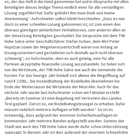
es, der das Heft in die Hand genommen hat und in Absprache mit allen
Beteiligten dieses leidige Thema endlich einer für alle vernünftigen
Lösung zugeführt hat. Dafür gebührt ihm mein Dank und meine
Anerkennung“. Aufschnaiter selbst bleibt bescheiden: „Dass es nun
doch zu einer schnellen Lösung gekommen ist, ist zum einen den
überaus günstigen winterlichen Verhältnissen, zum anderen allen an
der Umsetzung Beteiligten geschuldet. Die Gespräche mit dem TVB
Hohe Salve unter Geschäftsführer Stefan Astner, dem Wirt Peter
Hopitzan sowie der Weginteressentschaft waren von Anfang an
lösungsorientiert und gestalteten sich deshalb auch nicht überaus
schwierig“, so Aufschnaiter, dem es auch gelang, eine für alle
Parteien akzeptable finanzielle Lösung auszuhandeln. So teilen sich
nun die Wirtsleute, der TVB Hohe Salve wie auch die Gemeinde die
Kosten. Für das heurige Jahr beläuft sich alleine die Wegöffnung auf
rund € 2.500,-. Die Instandhaltung der Rodelbahn übernehmen bis
Ende der Wintersaison die Wirtsleute der Mösl-Alm. Auch für das
nächste Jahr wurde laut Aufschnaiter schon ein Fahrplan erstellt:
„Bereits im Sommer ist eine Begehung mit Vertretern des Landes
Tirol geplant. Ziel ist es, ein Rodelbahngütesiegel zu erhalten. Dafür
müssen natürlich mehrere Auflagen erfüllt werden“. So ist es
notwendig, dass aufgrund der enormen Sicherheitsauflagen im
kommenden Jahr mehrere Banden aufgestellt werden. Seitens der
Stadt wie auch des TVB Hohe Salve wurde dafür schon Unterstützung
zugesagt. In diesem Jahr ist dies aufgrund der enormen Schneehöhe