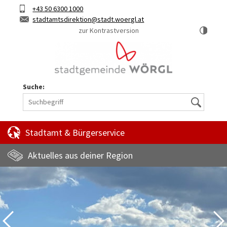
Hauptinhalt
Telefon
+43 50 6300 1000
Kurztaste
E-
stadtamtsdirektion
stadt.woergl.at
1
Mail
zur Kontrastversion
Suche:
Suche
Stadtamt & Bürgerservice
Aktuelles aus deiner Region