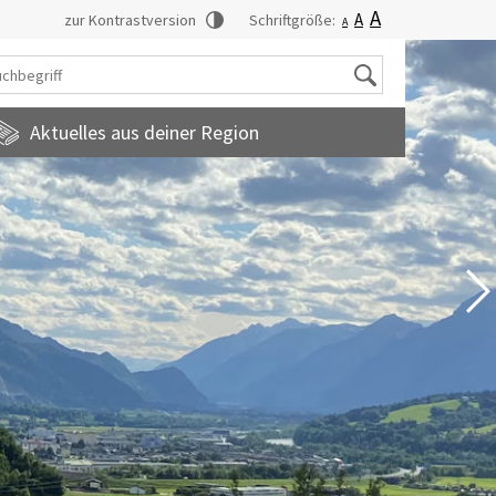
A
A
zur Kontrastversion
Schriftgröße:
A
Suche
Aktuelles aus deiner Region
tadtmagazin
amilienfreundlichegemeinde
uropainformationen