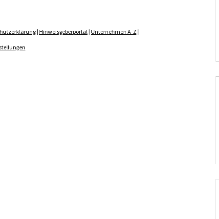
hutzerklärung
|
Hinweisgeberportal
|
Unternehmen A-Z
|
stellungen