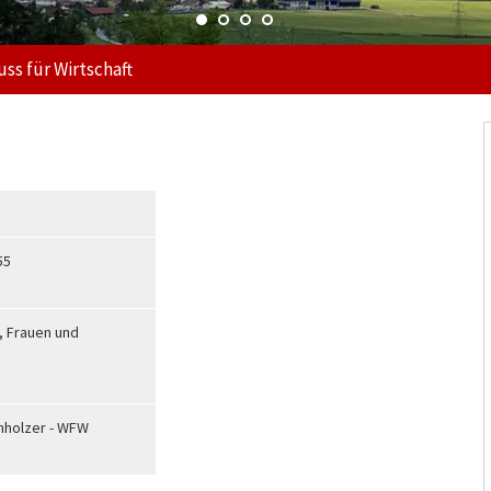
ss für Wirtschaft
55
, Frauen und
onholzer - WFW