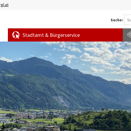
gl.at
Suche:
Stadtamt & Bürgerservice
Aktuelles
Amtstafel
S
News
f
Veranstaltungen
E
Bürgermeldungen