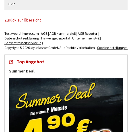
ÖVP
Zurück zur Übersicht
Test woergl
Impressum
|
AGB
|
AGB kommerziell
|
AGB Reporter
|
Datenschutzerklärung
|
Hinweisgeberportal
|
Unternehmen A-Z
|
Barrierefreiheitserklärung
Copyright © 2026 styleflasher GmbH. Alle Rechte Vorbehalten |
Cookieeinstellungen
Top Angebot
Summer Deal