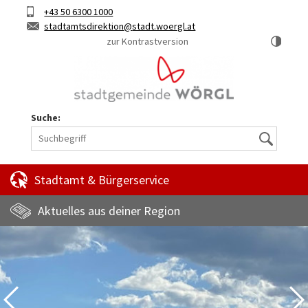
Hauptinhalt
Telefon
+43 50 6300 1000
Kurztaste
E-
stadtamtsdirektion
stadt.woergl.at
1
Mail
zur Kontrastversion
Suche:
Suche
Stadtamt & Bürgerservice
Aktuelles aus deiner Region