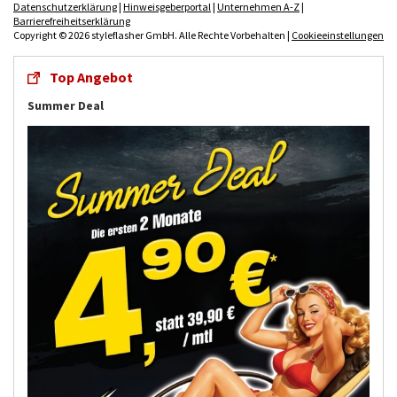
Datenschutzerklärung
|
Hinweisgeberportal
|
Unternehmen A-Z
|
Barrierefreiheitserklärung
Copyright © 2026 styleflasher GmbH. Alle Rechte Vorbehalten |
Cookieeinstellungen
Top Angebot
Summer Deal