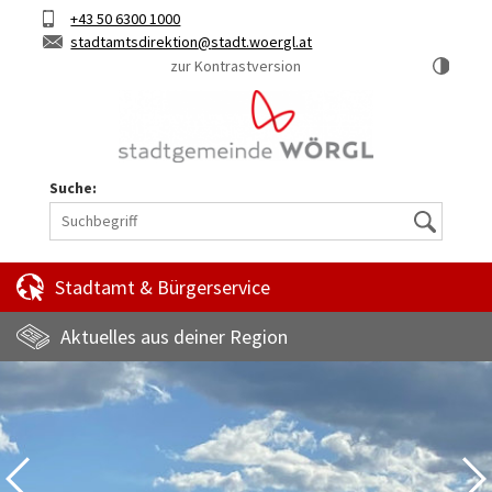
Hauptinhalt
Telefon
+43 50 6300 1000
Kurztaste
E-
stadtamtsdirektion
stadt.woergl.at
1
Mail
zur Kontrastversion
Suche:
Suche
Stadtamt & Bürgerservice
Aktuelles aus deiner Region