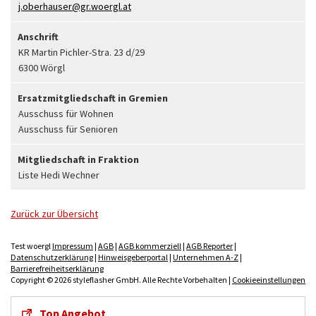
j.oberhauser@gr.woergl.at
Anschrift
KR Martin Pichler-Stra. 23 d/29
6300 Wörgl
Ersatzmitgliedschaft in Gremien
Ausschuss für Wohnen
Ausschuss für Senioren
Mitgliedschaft in Fraktion
Liste Hedi Wechner
Zurück zur Übersicht
Test woergl
Impressum
|
AGB
|
AGB kommerziell
|
AGB Reporter
|
Datenschutzerklärung
|
Hinweisgeberportal
|
Unternehmen A-Z
|
Barrierefreiheitserklärung
Copyright © 2026 styleflasher GmbH. Alle Rechte Vorbehalten |
Cookieeinstellungen
Top Angebot