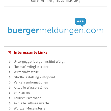
Klarer Himmel
(min. 26° max. 29°)
Interessante Links
Unterguggenberger Institut Wörgl
"heimat" Wörgl in Bilder
Wirtschaftsstelle
Stadtausstellung - Infopoint
Verkehrsinformationen
Aktuelle Wasserstände
VZ-KOMMA
Tourismusverband
Aktuelle Luftmesswerte
Wörgler Meilensteine