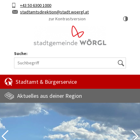
Hauptinhalt
Telefon
+43 50 6300 1000
Kurztaste
E-
stadtamtsdirektion
stadt.woergl.at
1
Mail
zur Kontrastversion
Suche:
Suche
Stadtamt & Bürgerservice
Aktuelles aus deiner Region