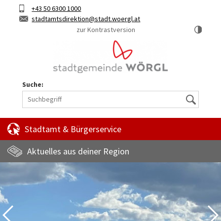
Hauptinhalt
Telefon
+43 50 6300 1000
Kurztaste
E-
stadtamtsdirektion
stadt.woergl.at
1
Mail
zur Kontrastversion
Suche:
Suche
Stadtamt & Bürgerservice
Aktuelles aus deiner Region