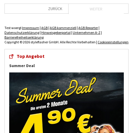
ZURÜCK
WEITER
Test woergl
Impressum
|
AGB
|
AGB kommerziell
|
AGB Reporter
|
Datenschutzerklärung
|
Hinweisgeberportal
|
Unternehmen A-Z
|
Barrierefreiheitserklärung
Copyright © 2026 styleflasher GmbH. Alle Rechte Vorbehalten |
Cookieeinstellungen
Top Angebot
Summer Deal