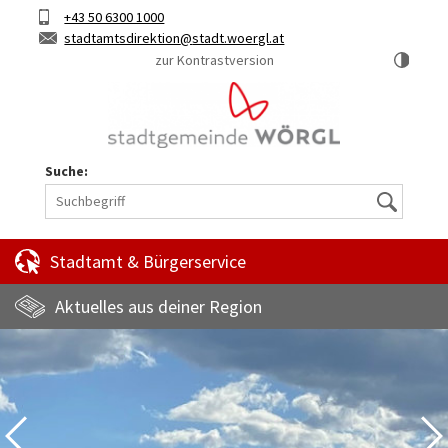
Hauptinhalt
Telefon
+43 50 6300 1000
Kurztaste
E-
stadtamtsdirektion
stadt.woergl.at
1
Mail
zur Kontrastversion
Suche:
Suche
Stadtamt & Bürgerservice
Aktuelles aus deiner Region