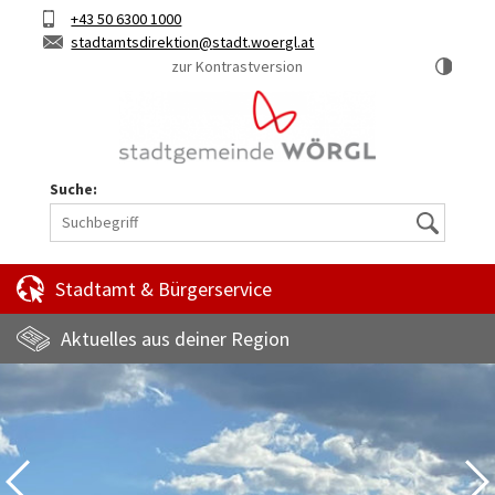
Hauptinhalt
Telefon
+43 50 6300 1000
Kurztaste
E-
stadtamtsdirektion
stadt.woergl.at
1
Mail
zur Kontrastversion
Suche:
Suche
Stadtamt & Bürgerservice
Aktuelles aus deiner Region