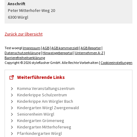
Anschrift
Peter Mitterhofer-Weg 20
6300 Wörgl
Zurück zur Übersicht
Test woergl
Impressum
|
AGB
|
AGB kommerziell
|
AGB Reporter
|
Datenschutzerklärung
|
Hinweisgeberportal
|
Unternehmen A-Z
|
Barrierefreiheitserklärung
Copyright © 2026 styleflasher GmbH. Alle Rechte Vorbehalten |
Cookieeinstellungen
Weiterführende Links
Komma Veranstaltungszentrum
Kinderkrippe Schulzentrum
Kinderkrippe Am Wörgler Bach
Kindergarten Wörgl Zwergenwald
Seniorenheim Wörgl
Kindergarten Grömerweg
Kindergarten Mitterhoferweg
Pfarrkindergarten Wörgl