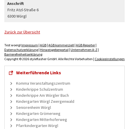
Anschrift
Fritz Atzl-Straße 6
6300 Wörgl
Zurück zur Übersicht
Test woergl
Impressum
|
AGB
|
AGB kommerziell
|
AGB Reporter
|
Datenschutzerklärung
|
Hinweisgeberportal
|
Unternehmen A-Z
|
Barrierefreiheitserklärung
Copyright © 2026 styleflasher GmbH. Alle Rechte Vorbehalten |
Cookieeinstellungen
Weiterführende Links
Komma Veranstaltungszentrum
Kinderkrippe Schulzentrum
Kinderkrippe Am Wörgler Bach
Kindergarten Wörgl Zwergenwald
Seniorenheim Wörgl
Kindergarten Grömerweg
Kindergarten Mitterhoferweg
Pfarrkindergarten Wörgl