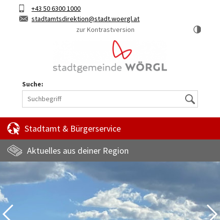
Hauptinhalt
Telefon
+43 50 6300 1000
Kurztaste
E-
stadtamtsdirektion
stadt.woergl.at
1
Mail
zur Kontrastversion
Suche:
Suche
Stadtamt & Bürgerservice
Aktuelles aus deiner Region