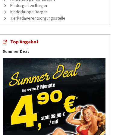
Kindergarten Berger
Kinderkrippe Berger
Tierkadaverentsorgungsstelle
Top Angebot
Summer Deal