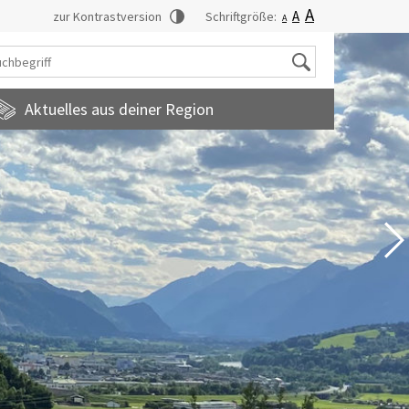
A
A
zur Kontrastversion
Schriftgröße:
A
Suche
Aktuelles aus deiner Region
tadtmagazin
amilienfreundlichegemeinde
uropainformationen