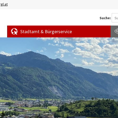
gl.at
Suche:
Stadtamt & Bürgerservice
Aktuelles
Amtstafel
S
News
f
Veranstaltungen
E
Bürgermeldungen