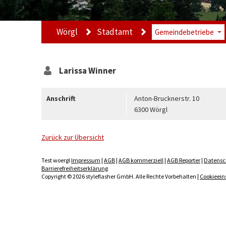
Wörgl
Stadtamt
Gemeindebetriebe
Larissa
Winner
Anschrift
Anton-Brucknerstr. 10
6300 Wörgl
Zurück zur Übersicht
Test woergl
Impressum
|
AGB
|
AGB kommerziell
|
AGB Reporter
|
Datensc
Barrierefreiheitserklärung
Copyright © 2026 styleflasher GmbH. Alle Rechte Vorbehalten |
Cookieein