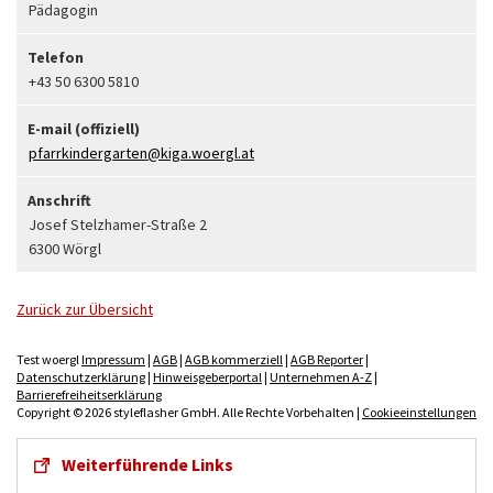
Pädagogin
Telefon
+43 50 6300 5810
E-mail (offiziell)
pfarrkindergarten@kiga.woergl.at
Anschrift
Josef Stelzhamer-Straße 2
6300 Wörgl
Zurück zur Übersicht
Test woergl
Impressum
|
AGB
|
AGB kommerziell
|
AGB Reporter
|
Datenschutzerklärung
|
Hinweisgeberportal
|
Unternehmen A-Z
|
Barrierefreiheitserklärung
Copyright © 2026 styleflasher GmbH. Alle Rechte Vorbehalten |
Cookieeinstellungen
Weiterführende Links