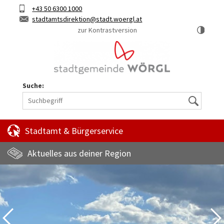
Hauptinhalt
Telefon
+43 50 6300 1000
Kurztaste
E-
stadtamtsdirektion
stadt.woergl.at
1
Mail
zur Kontrastversion
Suche:
Suche
Stadtamt & Bürgerservice
Aktuelles aus deiner Region