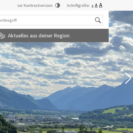
A
A
zur Kontrastversion
Schriftgröße:
A
Suche
Aktuelles aus deiner Region
tadtmagazin
amilienfreundlichegemeinde
uropainformationen