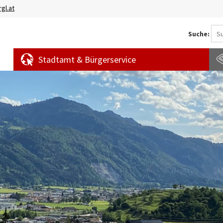
gl.at
Suche:
Stadtamt & Bürgerservice
Aktuelles
Amtstafel
S
News
f
Veranstaltungen
E
Bürgermeldungen