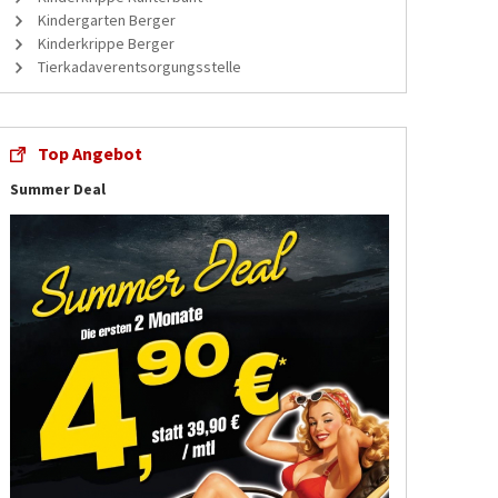
Kindergarten Berger
Kinderkrippe Berger
Tierkadaverentsorgungsstelle
Top Angebot
Summer Deal