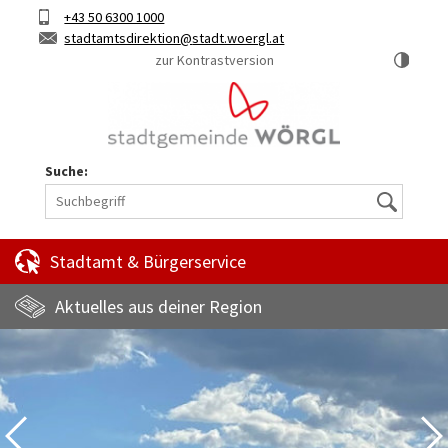
Hauptinhalt
Telefon
+43 50 6300 1000
Kurztaste
E-
stadtamtsdirektion
stadt.woergl.at
1
Mail
zur Kontrastversion
Suche:
Suche
Stadtamt & Bürgerservice
Aktuelles aus deiner Region