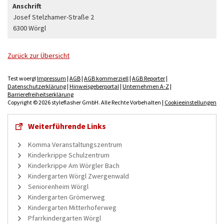
Anschrift
Josef Stelzhamer-Straße 2
6300 Wörgl
Zurück zur Übersicht
Test woergl
Impressum
|
AGB
|
AGB kommerziell
|
AGB Reporter
|
Datenschutzerklärung
|
Hinweisgeberportal
|
Unternehmen A-Z
|
Barrierefreiheitserklärung
Copyright © 2026 styleflasher GmbH. Alle Rechte Vorbehalten |
Cookieeinstellungen
Weiterführende Links
Komma Veranstaltungszentrum
Kinderkrippe Schulzentrum
Kinderkrippe Am Wörgler Bach
Kindergarten Wörgl Zwergenwald
Seniorenheim Wörgl
Kindergarten Grömerweg
Kindergarten Mitterhoferweg
Pfarrkindergarten Wörgl