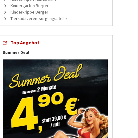
Kindergarten Berger
Kinderkrippe Berger
Tierkadaverentsorgungsstelle
Top Angebot
Summer Deal