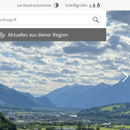
A
A
zur Kontrastversion
Schriftgröße:
A
Suche
Aktuelles aus deiner Region
tadtmagazin
amilienfreundlichegemeinde
uropainformationen