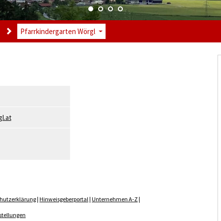
Pfarrkindergarten Wörgl
l.at
hutzerklärung
|
Hinweisgeberportal
|
Unternehmen A-Z
|
stellungen