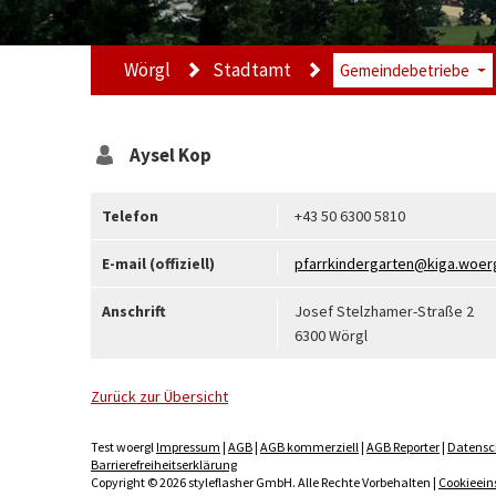
Wörgl
Stadtamt
Gemeindebetriebe
Aysel
Kop
Telefon
+43 50 6300 5810
E-mail (offiziell)
pfarrkindergarten@kiga.woerg
Anschrift
Josef Stelzhamer-Straße 2
6300 Wörgl
Zurück zur Übersicht
Test woergl
Impressum
|
AGB
|
AGB kommerziell
|
AGB Reporter
|
Datensc
Barrierefreiheitserklärung
Copyright © 2026 styleflasher GmbH. Alle Rechte Vorbehalten |
Cookieein