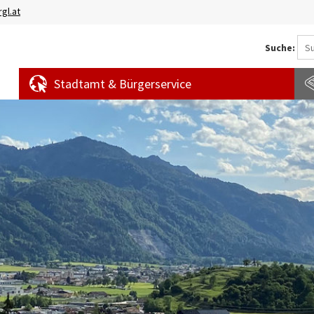
gl.at
Suche:
Stadtamt & Bürgerservice
Aktuelles
Amtstafel
S
News
f
Veranstaltungen
E
Bürgermeldungen