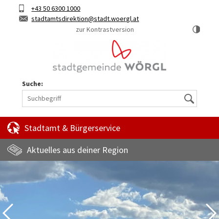
Hauptinhalt
Telefon
+43 50 6300 1000
Kurztaste
E-
stadtamtsdirektion
stadt.woergl.at
1
Mail
zur Kontrastversion
Suche:
Suche
Stadtamt & Bürgerservice
Aktuelles aus deiner Region