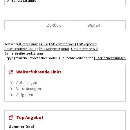
Schulstarthilfe
ZURÜCK
WEITER
Test woergl
Impressum
|
AGB
|
AGB kommerziell
|
AGB Reporter
|
Datenschutzerklärung
|
Hinweisgeberportal
|
Unternehmen A-Z
|
Barrierefreiheitserklärung
Copyright © 2026 styleflasher GmbH. Alle Rechte Vorbehalten |
Cookieeinstellungen
Weiterführende Links
Abteilungen
Verordnungen
Aufgaben
Top Angebot
Summer Deal