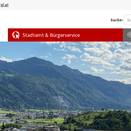
gl.at
Suche:
Stadtamt & Bürgerservice
Aktuelles
Amtstafel
S
News
f
Veranstaltungen
E
Bürgermeldungen