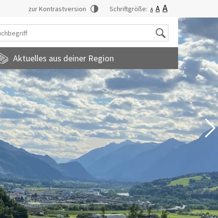
A
A
zur Kontrastversion
Schriftgröße:
A
Suche
Aktuelles aus deiner Region
tadtmagazin
amilienfreundlichegemeinde
uropainformationen