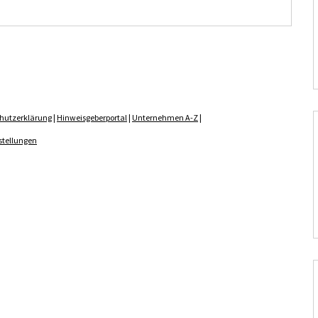
hutzerklärung
|
Hinweisgeberportal
|
Unternehmen A-Z
|
stellungen