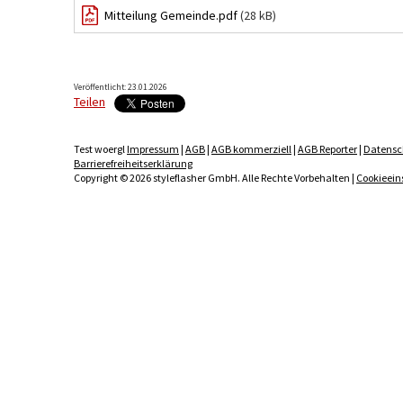
Mitteilung Gemeinde.pdf
(28 kB)
Veröffentlicht: 23.01.2026
Teilen
Test woergl
Impressum
|
AGB
|
AGB kommerziell
|
AGB Reporter
|
Datensc
Barrierefreiheitserklärung
Copyright © 2026 styleflasher GmbH. Alle Rechte Vorbehalten |
Cookieein