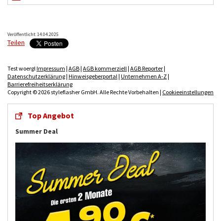
Veröffentlicht: 14.04.2025
Teilen
Test woergl
Impressum
|
AGB
|
AGB kommerziell
|
AGB Reporter
|
Datenschutzerklärung
|
Hinweisgeberportal
|
Unternehmen A-Z
|
Barrierefreiheitserklärung
Copyright © 2026 styleflasher GmbH. Alle Rechte Vorbehalten |
Cookieeinstellungen
Top Angebot
Summer Deal