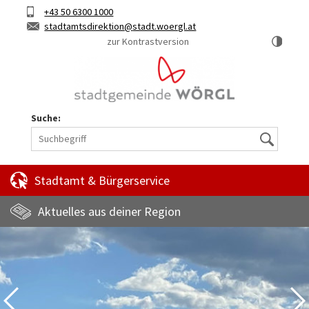
Hauptinhalt
Telefon
+43 50 6300 1000
Kurztaste
E-
stadtamtsdirektion
stadt.woergl.at
1
Mail
zur Kontrastversion
Suche:
Suche
Stadtamt & Bürgerservice
Aktuelles aus deiner Region