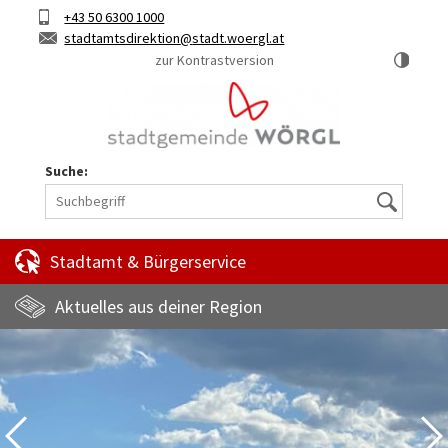
Hauptinhalt
Telefon
+43 50 6300 1000
Kurztaste
E-
stadtamtsdirektion
stadt.woergl.at
1
Mail
zur Kontrastversion
Suche:
Suche
Stadtamt & Bürgerservice
Aktuelles aus deiner Region