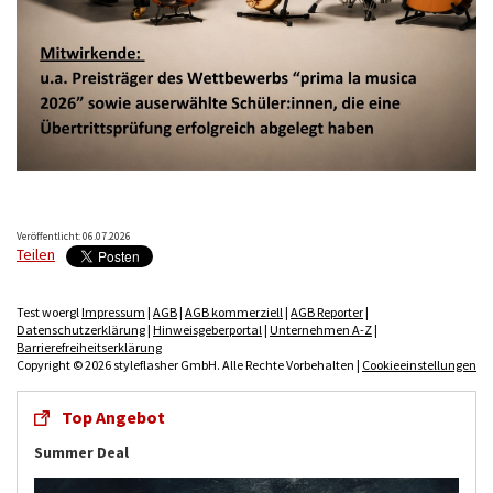
Veröffentlicht: 06.07.2026
Teilen
Test woergl
Impressum
|
AGB
|
AGB kommerziell
|
AGB Reporter
|
Datenschutzerklärung
|
Hinweisgeberportal
|
Unternehmen A-Z
|
Barrierefreiheitserklärung
Copyright © 2026 styleflasher GmbH. Alle Rechte Vorbehalten |
Cookieeinstellungen
Top Angebot
Summer Deal