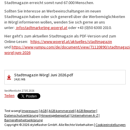
Stadtmagazin erreicht somit rund 67.000 Menschen.
Sollten Sie Interesse an Werbeeinschaltungen im neuen
Stadtmagazin haben oder sich generell über die Werbemöglichkeiten
in Wörgl informieren wollen, wenden Sie sich gerne an uns
unter:
infostadtmarketing.woergl.at
oder +43 (0)50 6300 2010.
Hier geht's zum aktuellen Stadtmagazin als PDF-Version und zum
Online-Lesen:
https://www.woergl.at/aktuelles/stadtmagazin
und
https://www.yumpu.com/de/document/view/71120890/stadtmagazi
worgl-juni-2026
Stadtmagazin Wörgl Juni 2026.pdf
24,81 MB
Veröffentlicht: 27.05.2026
Teilen
Test woergl
Impressum
|
AGB
|
AGB kommerziell
|
AGB Reporter
|
Datenschutzerklärung
|
Hinweisgeberportal
|
Unternehmen A-Z
|
Barrierefreiheitserklärung
Copyright © 2026 styleflasher GmbH. Alle Rechte Vorbehalten |
Cookieeinstellungen