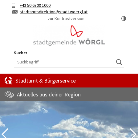
Hauptinhalt
Telefon
+43 50 6300 1000
Kurztaste
E-
stadtamtsdirektion
stadt.woergl.at
1
Mail
zur Kontrastversion
Suche:
Suche
Stadtamt & Bürgerservice
Aktuelles aus deiner Region