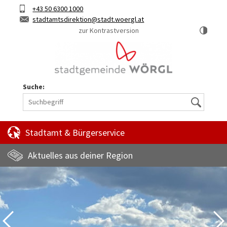
Hauptinhalt
Telefon
+43 50 6300 1000
Kurztaste
E-
stadtamtsdirektion
stadt.woergl.at
1
Mail
zur Kontrastversion
Suche:
Suche
Stadtamt & Bürgerservice
Aktuelles aus deiner Region