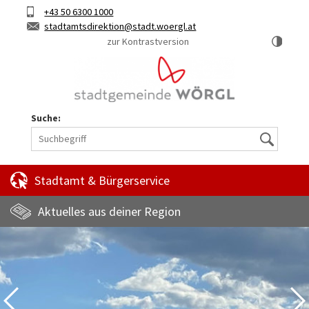
Hauptinhalt
Telefon
+43 50 6300 1000
Kurztaste
E-
stadtamtsdirektion
stadt.woergl.at
1
Mail
zur Kontrastversion
Suche:
Suche
Stadtamt & Bürgerservice
Aktuelles aus deiner Region