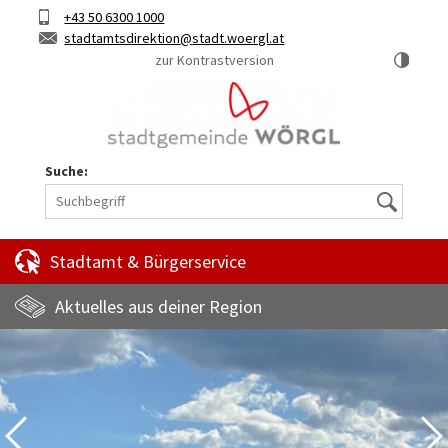
Hauptinhalt
Telefon
+43 50 6300 1000
Kurztaste
E-
stadtamtsdirektion
stadt.woergl.at
1
Mail
zur Kontrastversion
Suche:
Suche
Stadtamt & Bürgerservice
Aktuelles aus deiner Region