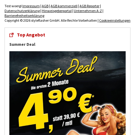
Test woergl
Impressum
|
AGB
|
AGB kommerziell
|
AGB Reporter
|
Datenschutzerklärung
|
Hinweisgeberportal
|
Unternehmen A-Z
|
Barrierefreiheitserklärung
Copyright © 2026 styleflasher GmbH. Alle Rechte Vorbehalten |
Cookieeinstellungen
Top Angebot
Summer Deal