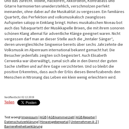
Und das zurecht. Violine, Hackbrett, Akkordeon, Kontrabass und
Gitarre harmonierten unwiderstehlich, verschmolzen perfekt
ineinander, ohne dabei auf die Musikalität zu vergessen. Ein familiäres
Quartett, das Perfektion und volksmusikalisch zwangloses
Aufspielen salopp in Einklang bringt. Hohes musikalischen Niveau bot
auch das Tubaquartett der Musikkapelle Brixen, die mit ihrem sonoren
schönen Klang allemal für adventliche Klänge geeignet waren. Nicht
vergessen darf man an dieser Stelle auch die „Inntaler Sänger“,
deren unvergleichliche Singweise bereits über sechs Jahrzehnte die
Volksmusik im Alpenraum international bekannt gemacht hat. Die
Besucher jedenfalls zeigten sich begeistert. Auch Elisabeth
Cerwenka war überwältigt, zumal sich alle in den Dienst der guten
Sache stellten und auf ihre Gage verzichteten. Und so bleibt die
positive Erkenntnis, dass auch der Erlös dieses Benefizabends den
Menschen in Ntronang das Leben ein klein wenig erleichtern wird.
Veröffentlicht: 02.12.2019
Teilen
Test woergl
Impressum
|
AGB
|
AGB kommerziell
|
AGB Reporter
|
Datenschutzerklärung
|
Hinweisgeberportal
|
Unternehmen A-Z
|
Barrierefreiheitserklärung