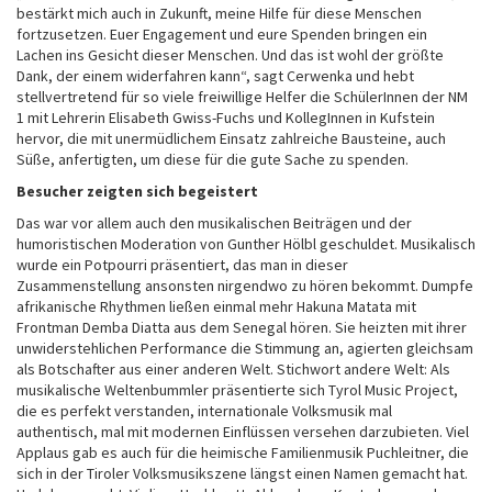
bestärkt mich auch in Zukunft, meine Hilfe für diese Menschen
fortzusetzen. Euer Engagement und eure Spenden bringen ein
Lachen ins Gesicht dieser Menschen. Und das ist wohl der größte
Dank, der einem widerfahren kann“, sagt Cerwenka und hebt
stellvertretend für so viele freiwillige Helfer die SchülerInnen der NM
1 mit Lehrerin Elisabeth Gwiss-Fuchs und KollegInnen in Kufstein
hervor, die mit unermüdlichem Einsatz zahlreiche Bausteine, auch
Süße, anfertigten, um diese für die gute Sache zu spenden.
Besucher zeigten sich begeistert
Das war vor allem auch den musikalischen Beiträgen und der
humoristischen Moderation von Gunther Hölbl geschuldet. Musikalisch
wurde ein Potpourri präsentiert, das man in dieser
Zusammenstellung ansonsten nirgendwo zu hören bekommt. Dumpfe
afrikanische Rhythmen ließen einmal mehr Hakuna Matata mit
Frontman Demba Diatta aus dem Senegal hören. Sie heizten mit ihrer
unwiderstehlichen Performance die Stimmung an, agierten gleichsam
als Botschafter aus einer anderen Welt. Stichwort andere Welt: Als
musikalische Weltenbummler präsentierte sich Tyrol Music Project,
die es perfekt verstanden, internationale Volksmusik mal
authentisch, mal mit modernen Einflüssen versehen darzubieten. Viel
Applaus gab es auch für die heimische Familienmusik Puchleitner, die
sich in der Tiroler Volksmusikszene längst einen Namen gemacht hat.