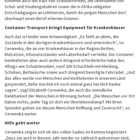
kommen auch der Kauf von Schuluniformen, die Übernahme von
Schul- und Studiengebühren sowie die in Afrika obligaten
Entschädigungen an Lehrherren, damit die jungen Menschen dort
überhaupt einen Beruf erlernen können.
Container-Transport bringt Equipment für Krankenhäuser
Auch das ist leider eine Notwendigkeit. „Es fehlt an allem, die
Zustände in den dortigen Krankenhäusern sind unterirdisch“, so
Cerwenka, die an vier Krankenhäuser in der Region Betten,
Matratzen, Infusionsständer und Laborbedarf verteilte. Die Container
beinhalteten aber auch andere dringend erforderliche Habe des
Alltags wie Schulutensilien, rund 200 Schachteln mit Kleidung,
Schuhen, Bettwäsche sowie auch dringend benötigte Fahrräder. „Und
das alles wurde von Menschen und Institutionen in unserem Land
gespendet, dafür möchte ich noch einmal ganz herzlich Danke
sagen“, sagt Elisabeth Cerwenka, die auch die unendliche
Dankbarkeit der Menschen in Ntronang betont. „Die Menschen vor Ort
haben nichts, jeder Tag ist dort ein Überlebenskampf. Mit ihren
Spenden geben sie diesen Menschen Hoffnung und Zuversicht“, so
Cerwenka weiter.
Hilfe geht weiter
Cerwenka zeigte sich ob des vollen Saales im Komma begeistert.
„Dass sie auch in diesem Jahr wieder so zahlreich gekommen sind,