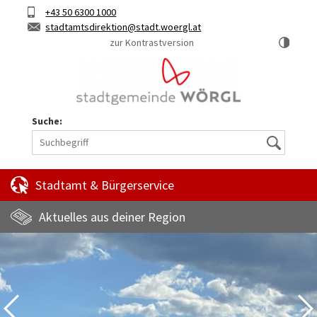
Hauptinhalt
Telefon
+43 50 6300 1000
Kurztaste
E-
stadtamtsdirektion
stadt.woergl.at
1
Mail
zur Kontrastversion
Suche:
Suche
Stadtamt & Bürgerservice
Aktuelles aus deiner Region