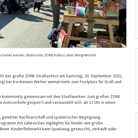
schenkt werden. Bildrechte: ZONE Kultur.Leben.Wörgl Winderl
eht das große ZONE Straßenfest am Samstag, 20. September 2025,
örgl bei trockenem Wetter einmal mehr zum Festplatz für Groß und
ein komm!unity gemeinsam mit den Stadtwerken zum großen ZONE
en Autoverkehr gesperrt und verwandelt sich ab 12 Uhr in einen
t, gelebter Nachbarschaft und spielerischer Begegnung.
ogramm mit zahlreichen Highlights für Kinder wie große
 Beim Kinderflohmarkt kann Spielzeug getauscht, verkauft oder