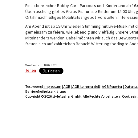
Ein actionreicher Bobby-Car—Parcours und Kinderkino ab 16.0
Überraschung gibt es Gratis-Eis für alle Kinder um 15:00 Uh
Ort ihr nachhaltiges Mobilitätsangebot vorstellen. Interessie
Am Abend ist ab 19 Uhr wieder Stimmung mit Live-Musik mit d
gemeinsam zu feiern, wie lebendig und vielfältig unsere St
Miteinanders werden. Dabei möchten wir auch das Bewusstsein
freuen sich auf zahlreichen Besuch! Witterungsbedingte Änd
Veröffentlicht: 10.09.2025
Teilen
Test woergl
Impressum
|
AGB
|
AGB kommerziell
|
AGB Reporter
|
Datensc
Barrierefreiheitserklärung
Copyright © 2026 styleflasher GmbH. Alle Rechte Vorbehalten |
Cookieein