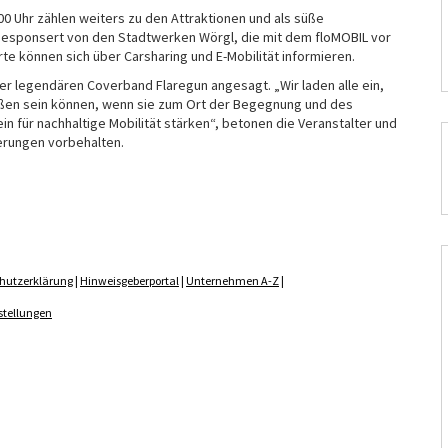
0 Uhr zählen weiters zu den Attraktionen und als süße
r, gesponsert von den Stadtwerken Wörgl, die mit dem floMOBIL vor
rte können sich über Carsharing und E-Mobilität informieren.
er legendären Coverband Flaregun angesagt. „Wir laden alle ein,
raßen sein können, wenn sie zum Ort der Begegnung und des
 für nachhaltige Mobilität stärken“, betonen die Veranstalter und
erungen vorbehalten.
hutzerklärung
|
Hinweisgeberportal
|
Unternehmen A-Z
|
stellungen