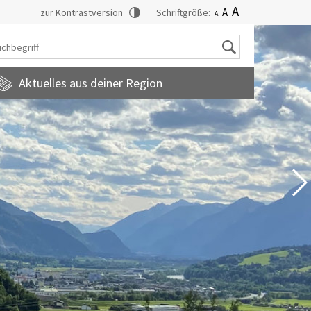
A
A
zur Kontrastversion
Schriftgröße:
A
Suche
Aktuelles aus deiner Region
tadtmagazin
amilienfreundlichegemeinde
uropainformationen