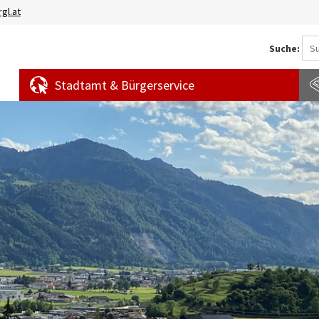
gl.at
Suche:
Stadtamt & Bürgerservice
Aktuelles
Amtstafel
S
News
f
Veranstaltungen
E
Bürgermeldungen