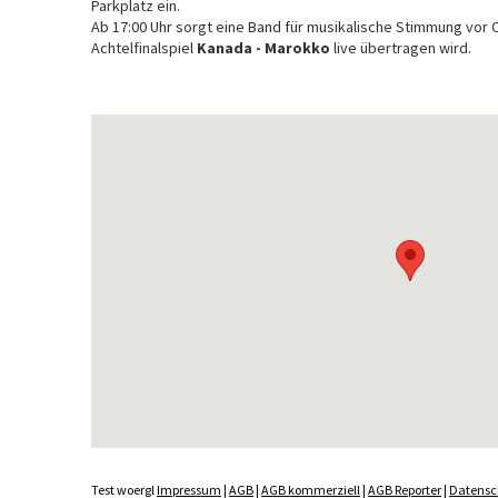
Parkplatz ein.
Ab 17:00 Uhr sorgt eine Band für musikalische Stimmung vor 
Achtelfinalspiel
Kanada - Marokko
live übertragen wird.
Test woergl
Impressum
|
AGB
|
AGB kommerziell
|
AGB Reporter
|
Datensc