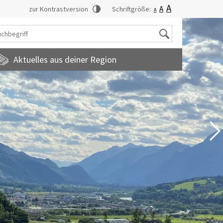
A
A
zur Kontrastversion
Schriftgröße:
A
Suche
Aktuelles aus deiner Region
tadtmagazin
amilienfreundlichegemeinde
uropainformationen