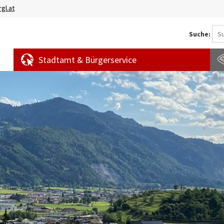
gl.at
Suche:
Stadtamt & Bürgerservice
Aktuelles
Amtstafel
S
News
f
Veranstaltungen
E
Bürgermeldungen