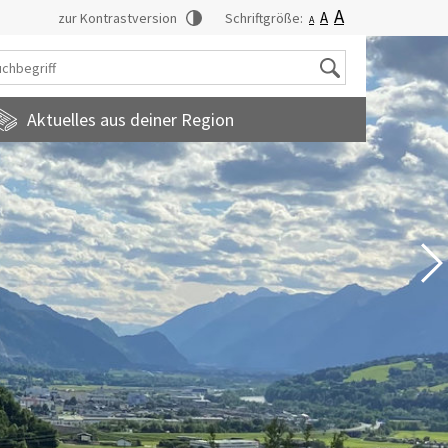
A
A
zur Kontrastversion
Schriftgröße:
A
Suche
Aktuelles aus deiner Region
tadtmagazin
amilienfreundlichegemeinde
uropainformationen