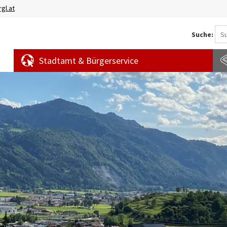
gl.at
Suche:
Stadtamt & Bürgerservice
Aktuelles
Amtstafel
S
News
f
Veranstaltungen
E
Bürgermeldungen