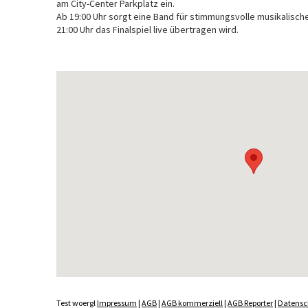
am City-Center Parkplatz ein.
Ab 19:00 Uhr sorgt eine Band für stimmungsvolle musikalisch
21:00 Uhr das Finalspiel live übertragen wird.
Test woergl
Impressum
|
AGB
|
AGB kommerziell
|
AGB Reporter
|
Datensc