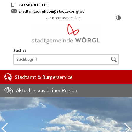
Hauptinhalt
Telefon
+43 50 6300 1000
Kurztaste
E-
stadtamtsdirektion
stadt.woergl.at
1
Mail
zur Kontrastversion
Suche:
Suche
Stadtamt & Bürgerservice
Aktuelles aus deiner Region