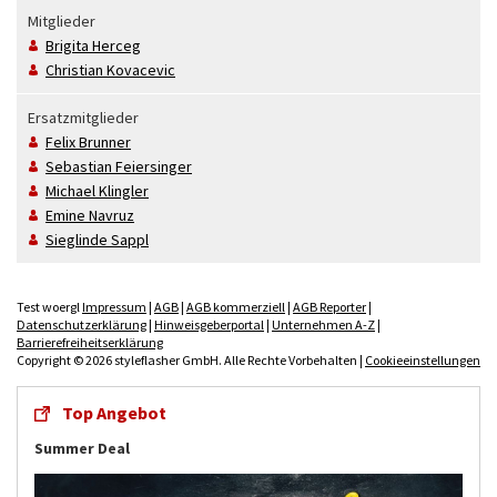
Mitglieder
Brigita
Herceg
Christian
Kovacevic
Ersatzmitglieder
Felix
Brunner
Sebastian
Feiersinger
Michael
Klingler
Emine
Navruz
Sieglinde
Sappl
Test woergl
Impressum
|
AGB
|
AGB kommerziell
|
AGB Reporter
|
Datenschutzerklärung
|
Hinweisgeberportal
|
Unternehmen A-Z
|
Barrierefreiheitserklärung
Copyright © 2026 styleflasher GmbH. Alle Rechte Vorbehalten |
Cookieeinstellungen
Top Angebot
Summer Deal