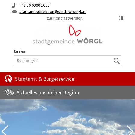
Hauptinhalt
Telefon
+43 50 6300 1000
Kurztaste
E-
stadtamtsdirektion
stadt.woergl.at
1
Mail
zur Kontrastversion
Suche:
Suche
Stadtamt & Bürgerservice
Aktuelles aus deiner Region