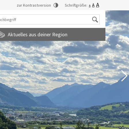
A
A
zur Kontrastversion
Schriftgröße:
A
Suche
Aktuelles aus deiner Region
tadtmagazin
amilienfreundlichegemeinde
uropainformationen