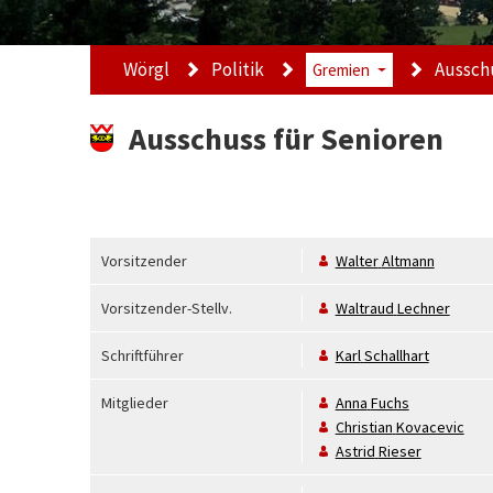
Wörgl
Politik
Aussch
Gremien
Ausschuss für Senioren
Vorsitzender
Walter
Altmann
Vorsitzender-Stellv.
Waltraud
Lechner
Schriftführer
Karl
Schallhart
Mitglieder
Anna
Fuchs
Christian
Kovacevic
Astrid
Rieser