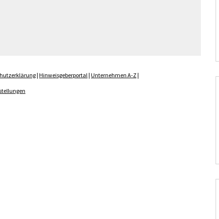
hutzerklärung
|
Hinweisgeberportal
|
Unternehmen A-Z
|
stellungen