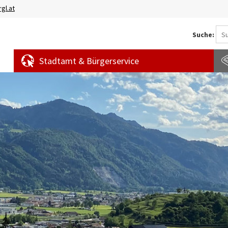
gl.at
Suche:
Stadtamt & Bürgerservice
Aktuelles
Amtstafel
S
News
f
Veranstaltungen
E
Bürgermeldungen