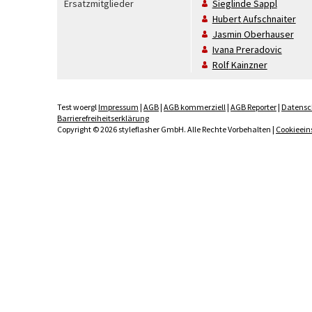
Ersatzmitglieder
Sieglinde
Sappl
Hubert
Aufschnaiter
Jasmin
Oberhauser
Ivana
Preradovic
Rolf
Kainzner
Test woergl
Impressum
|
AGB
|
AGB kommerziell
|
AGB Reporter
|
Datensc
Barrierefreiheitserklärung
Copyright © 2026 styleflasher GmbH. Alle Rechte Vorbehalten |
Cookieein