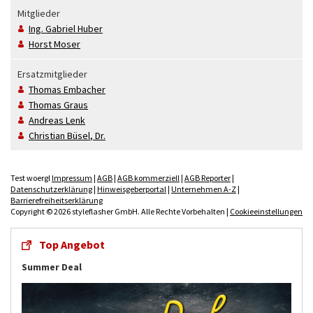
Mitglieder
Ing.
Gabriel
Huber
Horst
Moser
Ersatzmitglieder
Thomas
Embacher
Thomas
Graus
Andreas
Lenk
Christian
Büsel
, Dr.
Test woergl
Impressum
|
AGB
|
AGB kommerziell
|
AGB Reporter
|
Datenschutzerklärung
|
Hinweisgeberportal
|
Unternehmen A-Z
|
Barrierefreiheitserklärung
Copyright © 2026 styleflasher GmbH. Alle Rechte Vorbehalten |
Cookieeinstellungen
Top Angebot
Summer Deal