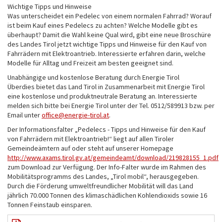
Wichtige Tipps und Hinweise
Was unterscheidet ein Pedelec von einem normalen Fahrrad? Worauf
ist beim Kauf eines Pedelecs zu achten? Welche Modelle gibt es
überhaupt? Damit die Wahl keine Qual wird, gibt eine neue Broschüre
des Landes Tirol jetzt wichtige Tipps und Hinweise für den Kauf von
Fahrrädern mit Elektroantrieb. Interessierte erfahren darin, welche
Modelle für Alltag und Freizeit am besten geeignet sind.
Unabhängige und kostenlose Beratung durch Energie Tirol
Überdies bietet das Land Tirol in Zusammenarbeit mit Energie Tirol
eine kostenlose und produktneutrale Beratung an. Interessierte
melden sich bitte bei Energie Tirol unter der Tel. 0512/589913 bzw. per
Email unter
office
energie-tirol.at
.
Der Informationsfalter „Pedelecs - Tipps und Hinweise für den Kauf
von Fahrrädern mit Elektroantrieb!“ liegt auf allen Tiroler
Gemeindeämtern auf oder steht auf unserer Homepage
http://www.axams.tirol.gv.at/gemeindeamt/download/219828155_1.pdf
zum Download zur Verfügung. Der Info-Falter wurde im Rahmen des
Mobilitätsprogramms des Landes, „Tirol mobil“, herausgegeben.
Durch die Förderung umweltfreundlicher Mobilität will das Land
jährlich 70.000 Tonnen des klimaschädlichen Kohlendioxids sowie 16
Tonnen Feinstaub einsparen.