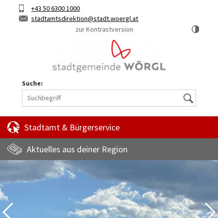
Hauptinhalt
Telefon
+43 50 6300 1000
Kurztaste
E-
stadtamtsdirektion
stadt.woergl.at
1
Mail
zur Kontrastversion
Suche:
Suche
Stadtamt & Bürgerservice
Aktuelles aus deiner Region