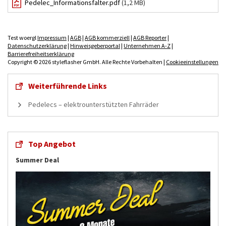
Pedelec_Informationsfalter.pdf
(1,2 MB)
Test woergl
Impressum
|
AGB
|
AGB kommerziell
|
AGB Reporter
|
Datenschutzerklärung
|
Hinweisgeberportal
|
Unternehmen A-Z
|
Barrierefreiheitserklärung
Copyright © 2026 styleflasher GmbH. Alle Rechte Vorbehalten |
Cookieeinstellungen
Weiterführende Links
Pedelecs – elektrounterstützten Fahrräder
Top Angebot
Summer Deal