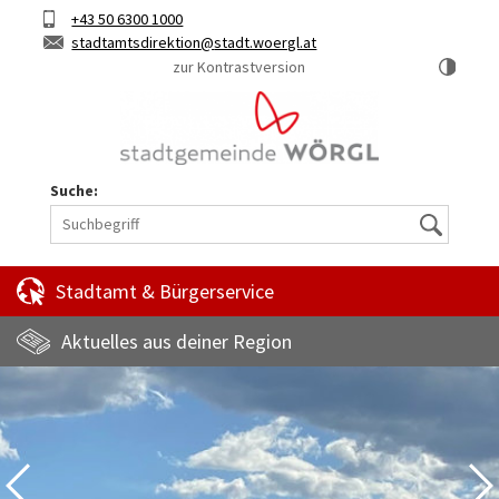
Hauptinhalt
Telefon
+43 50 6300 1000
Kurztaste
E-
stadtamtsdirektion
stadt.woergl.at
1
Mail
zur Kontrastversion
Suche:
Suche
Stadtamt & Bürgerservice
Aktuelles aus deiner Region