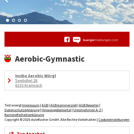
Aerobic-Gymnastic
Invibe Aerobic Wörgl
Seebühel 28
6233 Kramsach
Test woergl
Impressum
|
AGB
|
AGB kommerziell
|
AGB Reporter
|
Datenschutzerklärung
|
Hinweisgeberportal
|
Unternehmen A-Z
|
Barrierefreiheitserklärung
Copyright © 2026 styleflasher GmbH. Alle Rechte Vorbehalten |
Cookieeinstellungen
Top Angebot