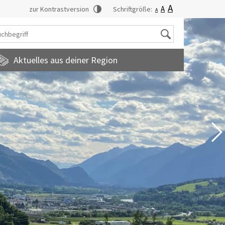
A
A
zur Kontrastversion
Schriftgröße:
A
Suche
Aktuelles aus deiner Region
tadtmagazin
amilienfreundlichegemeinde
uropainformationen