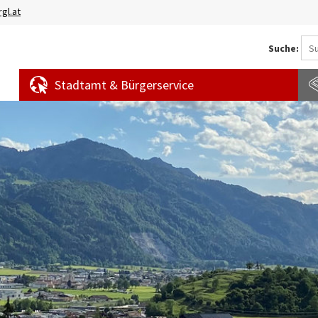
gl.at
Suche:
Stadtamt & Bürgerservice
Aktuelles
Amtstafel
S
News
f
Veranstaltungen
E
Bürgermeldungen