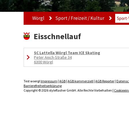
Wörgl
Sport / Freizeit / Kultur
Sport-
Eisschnellauf
SC Lattella Wörgl Team ICE Skating
Peter Anich-Straße 34
6300 Wörgl
Test woergl
Impressum
|
AGB
|
AGB kommerziell
|
AGB Reporter
|
Datensc
Barrierefreiheitserklärung
Copyright © 2026 styleflasher GmbH. Alle Rechte Vorbehalten |
Cookieein