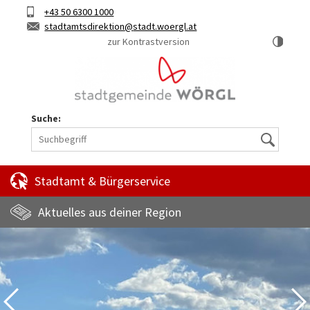
Hauptinhalt
Telefon
+43 50 6300 1000
Kurztaste
E-
stadtamtsdirektion
stadt.woergl.at
1
Mail
zur Kontrastversion
Suche:
Suche
Stadtamt & Bürgerservice
Aktuelles aus deiner Region