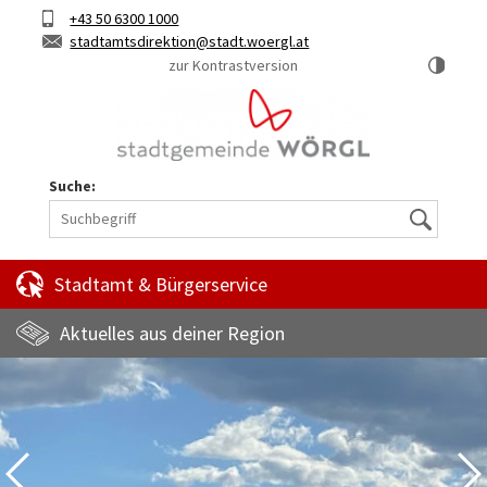
Hauptinhalt
Telefon
+43 50 6300 1000
Kurztaste
E-
stadtamtsdirektion
stadt.woergl.at
1
Mail
zur Kontrastversion
Suche:
Suche
Stadtamt & Bürgerservice
Aktuelles aus deiner Region