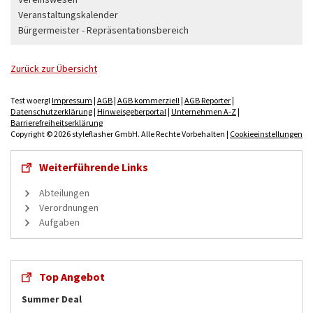
Veranstaltungskalender
Bürgermeister - Repräsentationsbereich
Zurück zur Übersicht
Test woergl
Impressum
|
AGB
|
AGB kommerziell
|
AGB Reporter
|
Datenschutzerklärung
|
Hinweisgeberportal
|
Unternehmen A-Z
|
Barrierefreiheitserklärung
Copyright © 2026 styleflasher GmbH. Alle Rechte Vorbehalten |
Cookieeinstellungen
Weiterführende Links
Abteilungen
Verordnungen
Aufgaben
Top Angebot
Summer Deal