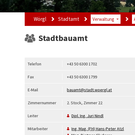
Wörgl
Stadtamt
Verwaltung
Stadtbauamt
Telefon
+43 50 6300 1702
Fax
+43 50 6300 1799
E-Mail
bauamt@stadt.woergl.at
Zimmernummer
2. Stock, Zimmer 22
Leiter
Dipl. Ing.
Juri
Nindl
Mitarbeiter
Ing. Mag. (FH)
Hans-Peter
Atzl