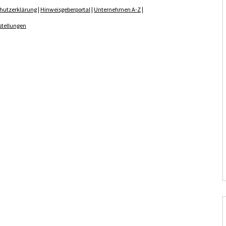
hutzerklärung
|
Hinweisgeberportal
|
Unternehmen A-Z
|
stellungen