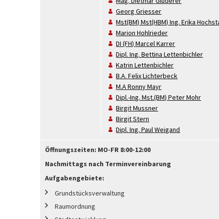
Mag.
Dietmar
Gluderer
Georg
Griesser
Mst(BM) Mst(HBM) Ing.
Erika
Hochsta
Marion
Hohlrieder
DI (FH)
Marcel
Karrer
Dipl. Ing.
Bettina
Lettenbichler
Katrin
Lettenbichler
B.A.
Felix
Lichterbeck
M.A
Ronny
Mayr
Dipl.-Ing. Mst.(BM)
Peter
Mohr
Birgit
Mussner
Birgit
Stern
Dipl. Ing.
Paul
Weigand
Öffnungszeiten:
MO-FR 8:00-12:00
Nachmittags nach Terminvereinbarung
Aufgabengebiete:
Grundstücksverwaltung
Raumordnung