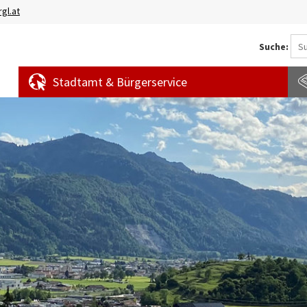
gl.at
Suche:
Stadtamt & Bürgerservice
Aktuelles
Amtstafel
S
News
f
Veranstaltungen
E
Bürgermeldungen