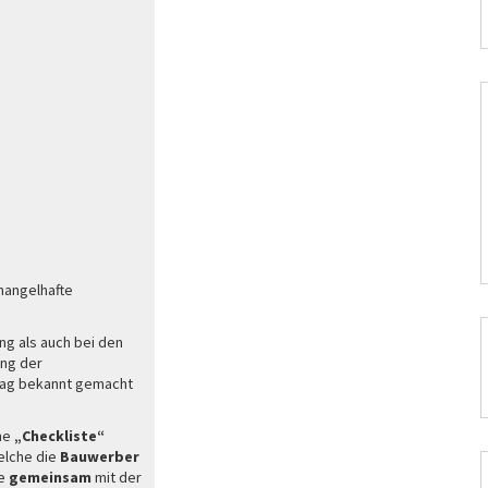
mangelhafte
ng als auch bei den
ung der
rag bekannt gemacht
ine
„Checkliste“
elche die
Bauwerber
de
gemeinsam
mit der