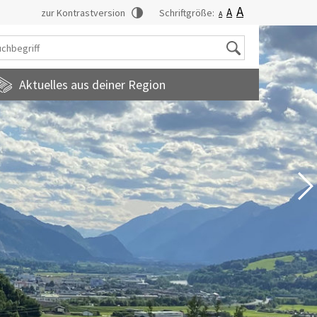
A
A
zur Kontrastversion
Schriftgröße:
A
Suche
Aktuelles aus deiner Region
tadtmagazin
amilienfreundlichegemeinde
uropainformationen