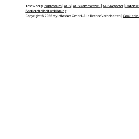
Test woergl
Impressum
|
AGB
|
AGB kommerziell
|
AGB Reporter
|
Datensc
Barrierefreiheitserklärung
Copyright © 2026 styleflasher GmbH. Alle Rechte Vorbehalten |
Cookieein