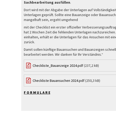
Sachbearbeitung ausfüllen
.
Dort wird mit der Abgabe der Unterlagen auf Vollständigke
Unterlagen geprüft. Sollte eine Bauanzeige oder Bauansuch
mangelhaft sein, ergeht umgehend
mit der Checklist ein erster offizieller Verbesserungsauft
hat
2 Wochen
Zeit die fehlenden Unterlagen nachzureichen. S
einhalten, erhält er die Unterlagen für das Ansuchen mit e
zurück.
Damit sollen künftige Bauansuchen und Bauanzeigen schnell
bearbeitet werden. Wir danken für Ihr Verständnis.“
Checkliste_Bauanzeige 2024.pdf
(237,2 kB)
Checkliste Bauansuchen 2024.pdf
(250,3 kB)
F O R M U L A R E