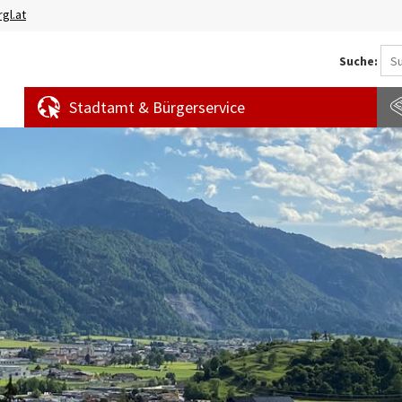
gl.at
Suche:
Stadtamt & Bürgerservice
Aktuelles
Amtstafel
S
News
f
Veranstaltungen
E
Bürgermeldungen