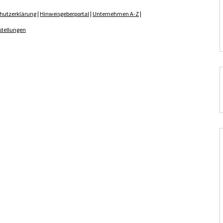
hutzerklärung
|
Hinweisgeberportal
|
Unternehmen A-Z
|
stellungen