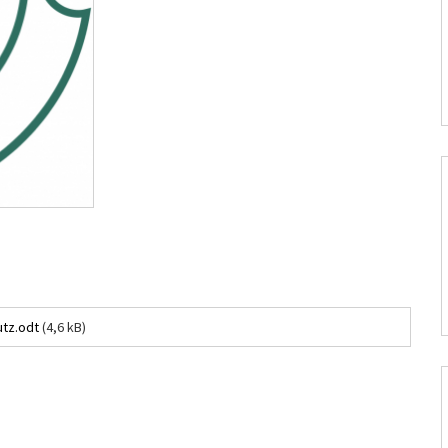
tz.odt
(4,6 kB)