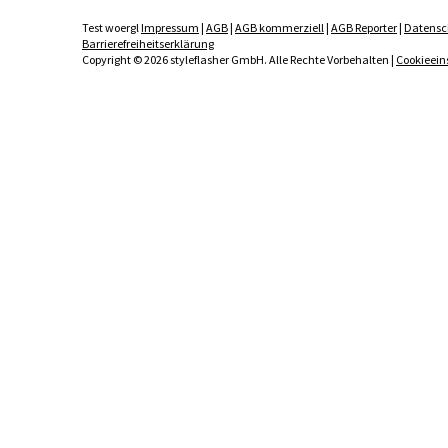
Test woergl
Impressum
|
AGB
|
AGB kommerziell
|
AGB Reporter
|
Datensc
Barrierefreiheitserklärung
Copyright © 2026 styleflasher GmbH. Alle Rechte Vorbehalten |
Cookieein