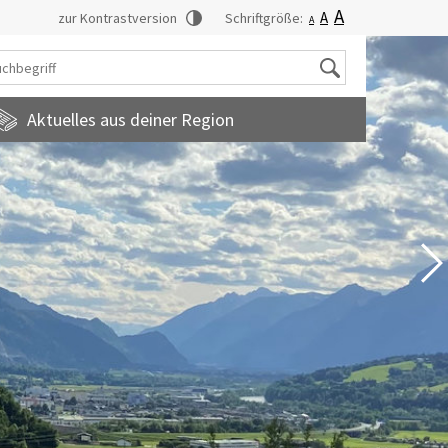
A
A
zur Kontrastversion
Schriftgröße:
A
Suche
Aktuelles aus deiner Region
tadtmagazin
amilienfreundlichegemeinde
uropainformationen