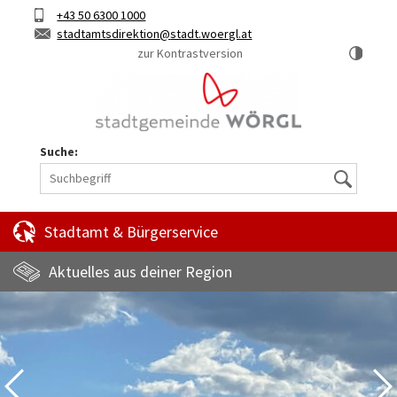
Hauptinhalt
Telefon
+43 50 6300 1000
Kurztaste
E-
stadtamtsdirektion
stadt.woergl.at
1
Mail
zur Kontrastversion
Suche:
Suche
Stadtamt & Bürgerservice
Aktuelles aus deiner Region