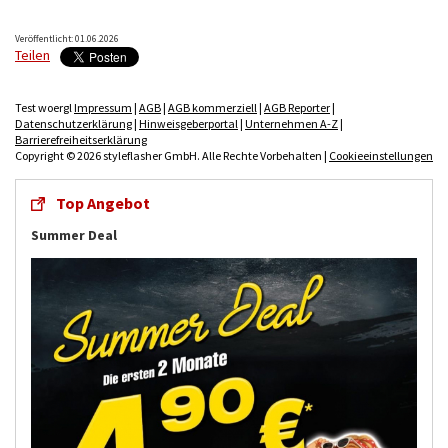
Veröffentlicht: 01.06.2026
Teilen
Test woergl
Impressum
|
AGB
|
AGB kommerziell
|
AGB Reporter
|
Datenschutzerklärung
|
Hinweisgeberportal
|
Unternehmen A-Z
|
Barrierefreiheitserklärung
Copyright © 2026 styleflasher GmbH. Alle Rechte Vorbehalten |
Cookieeinstellungen
Top Angebot
Summer Deal