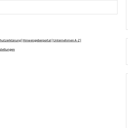
hutzerklärung
|
Hinweisgeberportal
|
Unternehmen A-Z
|
stellungen