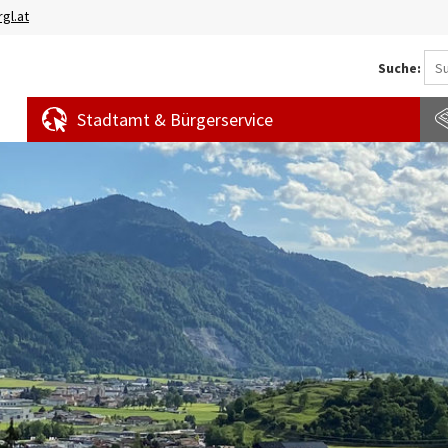
gl.at
Suche:
Stadtamt & Bürgerservice
Aktuelles
Amtstafel
S
News
f
Veranstaltungen
E
Bürgermeldungen