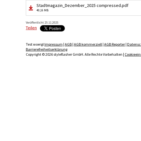
Stadtmagazin_Dezember_2025 compressed.pdf
40,16 MB
Veröffentlicht: 25.11.2025
Teilen
Test woergl
Impressum
|
AGB
|
AGB kommerziell
|
AGB Reporter
|
Datensc
Barrierefreiheitserklärung
Copyright © 2026 styleflasher GmbH. Alle Rechte Vorbehalten |
Cookieein