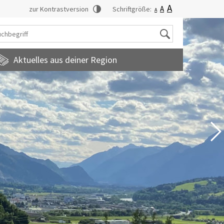
A
A
zur Kontrastversion
Schriftgröße:
A
Suche
Aktuelles aus deiner Region
tadtmagazin
amilienfreundlichegemeinde
uropainformationen