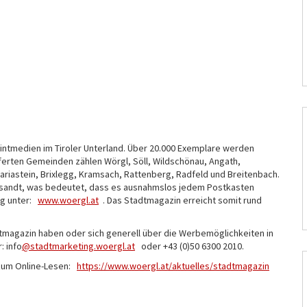
intmedien im Tiroler Unterland. Über 20.000 Exemplare werden
ferten Gemeinden zählen Wörgl, Söll, Wildschönau, Angath,
Mariastein, Brixlegg, Kramsach, Rattenberg, Radfeld und Breitenbach.
gesandt, was bedeutet, dass es ausnahmslos jedem Postkasten
ung unter:
www.woergl.at
. Das Stadtmagazin erreicht somit rund
tmagazin haben oder sich generell über die Werbemöglichkeiten in
: info
@stadtmarketing.woergl.at
oder +43 (0)50 6300 2010.
 zum Online-Lesen:
https://www.woergl.at/aktuelles/stadtmagazin